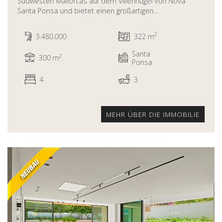
Südwesten Mallorcas auf dem Villenhügel von Nova
Santa Ponsa und bietet einen großartigen...
2
3.480.000
322 m
Santa
2
300 m
Ponsa
4
3
MEHR ÜBER DIE IMMOBILIE