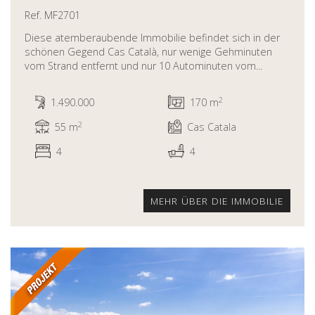
Ref. MF2701
Diese atemberaubende Immobilie befindet sich in der
schönen Gegend Cas Català, nur wenige Gehminuten
vom Strand entfernt und nur 10 Autominuten vom...
2
1.490.000
170 m
2
55 m
Cas Catala
4
4
MEHR ÜBER DIE IMMOBILIE