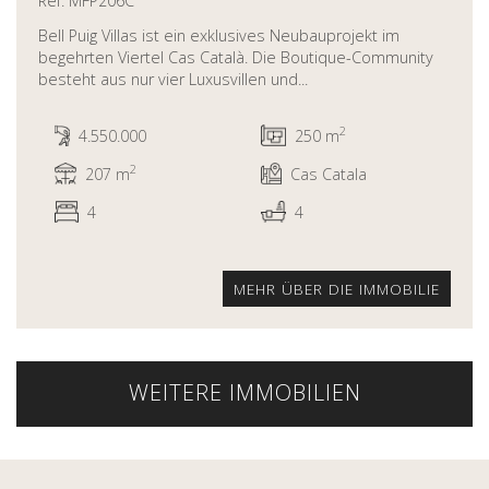
Ref. MFP206C
Bell Puig Villas ist ein exklusives Neubauprojekt im
begehrten Viertel Cas Català. Die Boutique-Community
besteht aus nur vier Luxusvillen und...
2
4.550.000
250 m
2
207 m
Cas Catala
4
4
MEHR ÜBER DIE IMMOBILIE
WEITERE IMMOBILIEN