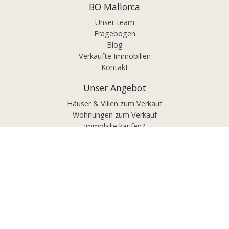
BO Mallorca
Unser team
Fragebogen
Blog
Verkaufte Immobilien
Kontakt
Unser Angebot
Häuser & Villen zum Verkauf
Wohnungen zum Verkauf
Immobilie kaufen?
Immobilie verkaufen?
Projekt und Investieren
Luxus / Exclusive
Immobilien nach Gebiet
Palma de Mallorca
Südwesten
Nordwesten / Westen