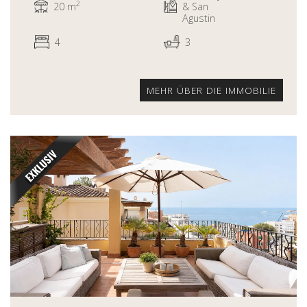
2
20 m
& San
Agustin
4
3
MEHR ÜBER DIE IMMOBILIE